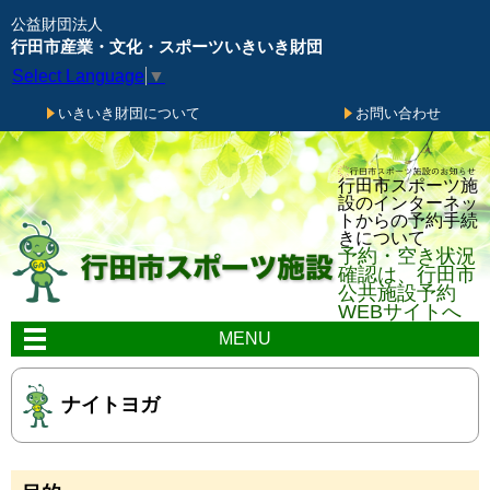
メニューをスキップします
公益財団法人
行田市産業・文化・スポーツいきいき財団
Select Language
▼
いきいき財団について
お問い合わせ
行田市スポーツ施
設のインターネッ
トからの予約手続
きについて
予約・空き状況
確認は、行田市
公共施設予約
WEBサイトへ
MENU
ナイトヨガ