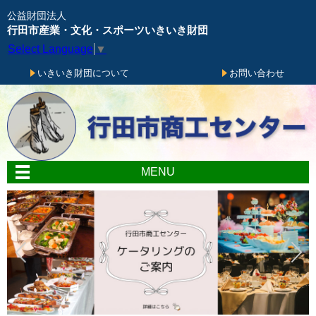
メニューをスキップします
公益財団法人
行田市産業・文化・スポーツいきいき財団
Select Language
▼
いきいき財団について
お問い合わせ
MENU