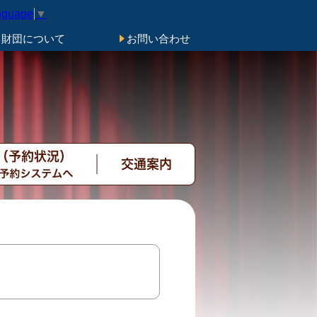
nguage
▼
き財団について
お問い合わせ
約状況）公共施設予
交通案内
システムへ