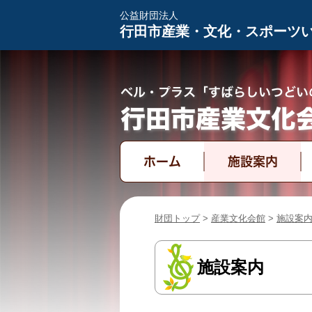
公益財団法人
行田市産業・文化・スポーツ
ホーム
施設案内
財団トップ
>
産業文化会館
>
施設案
施設案内