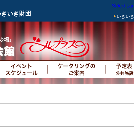
Select La
メニューをスキップします
いきいき財団
いきい
イベントスケジュール
ケータリングのご案内
予定表（予
約
内