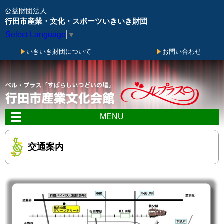
メニューをスキップします
公益財団法人
行田市産業・文化・スポーツいきいき財団
Select Language
▼
いきいき財団について
お問い合わせ
MENU
交通案内