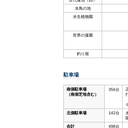
古代蓮池（西）
水鳥の池
水生植物園
世界の蓮園
釣り堀
駐車場
南側駐車場
356台
（南側芝地含む）
北側駐車場
142台
合計
498台