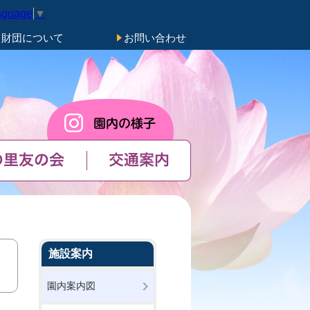
nguage
▼
き財団について
お問い合わせ
の里友の会
交通案内
施設案内
園内案内図