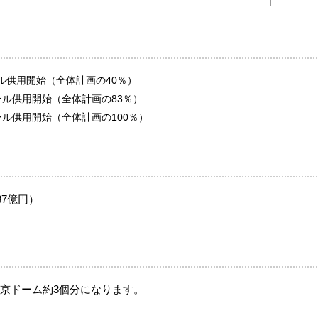
ール供用開始（全体計画の40％）
タール供用開始（全体計画の83％）
タール供用開始（全体計画の100％）
37億円）
東京ドーム約3個分になります。