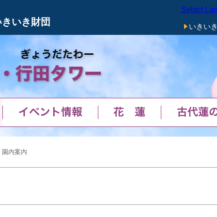
Select La
メニューをスキップします
いきいき財団
いきい
イベント情報
花蓮
古代蓮
 園内案内