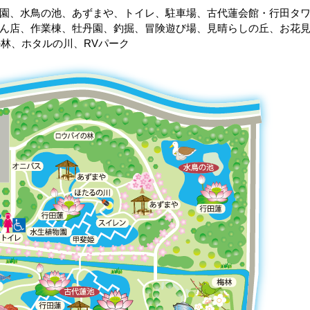
園、水鳥の池、あずまや、トイレ、駐車場、古代蓮会館・行田タ
ん店、作業棟、牡丹園、釣掘、冒険遊び場、見晴らしの丘、お花
の林、ホタルの川、RVパーク