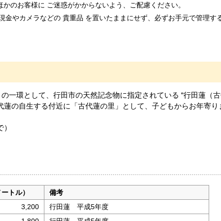
ほかのお客様に ご迷惑がかからないよう、ご配慮ください。
現金やカメラなどの 貴重品 を置いたままにせず、必ずお手元で管理す
 の一環として、行田市の天然記念物に指定されている “行田蓮（古
古代蓮の自生する付近に「古代蓮の里」として、子どもからお年寄り
で）
メートル）
備考
3,200
行田蓮 平成5年度