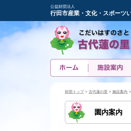
公益財団法人
行田市産業・文化・スポーツ
ホーム
施設案内
財団トップ
>
古代蓮の里
>
施設案内
>
園内案内