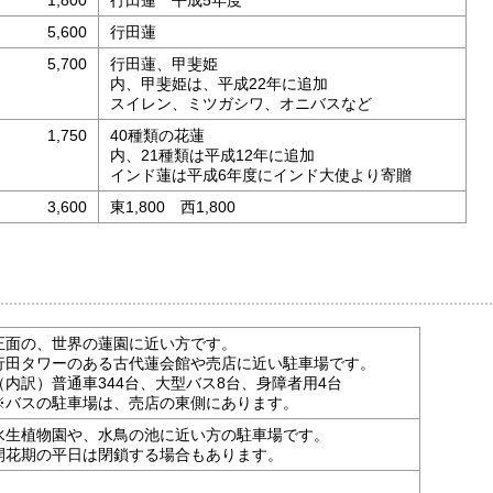
1,800
行田蓮 平成5年度
5,600
行田蓮
5,700
行田蓮、甲斐姫
内、甲斐姫は、平成22年に追加
スイレン、ミツガシワ、オニバスなど
1,750
40種類の花蓮
内、21種類は平成12年に追加
インド蓮は平成6年度にインド大使より寄贈
3,600
東1,800 西1,800
正面の、世界の蓮園に近い方です。
行田タワーのある古代蓮会館や売店に近い駐車場です。
（内訳）普通車344台、大型バス8台、身障者用4台
※バスの駐車場は、売店の東側にあります。
水生植物園や、水鳥の池に近い方の駐車場です。
開花期の平日は閉鎖する場合もあります。