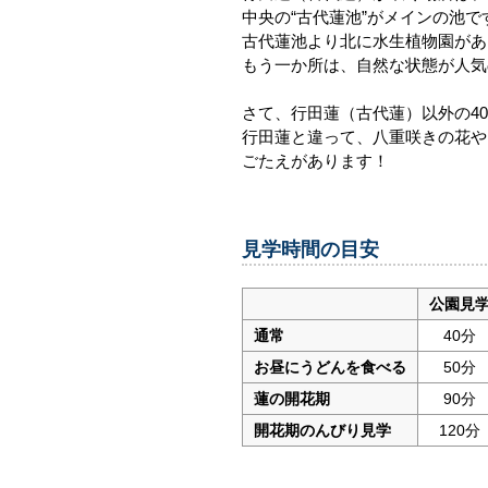
中央の“古代蓮池”がメインの池で
古代蓮池より北に水生植物園があ
もう一か所は、自然な状態が人気
さて、行田蓮（古代蓮）以外の4
行田蓮と違って、八重咲きの花や
ごたえがあります！
見学時間の目安
公園見
通常
40分
お昼にうどんを食べる
50分
蓮の開花期
90分
開花期のんびり見学
120分