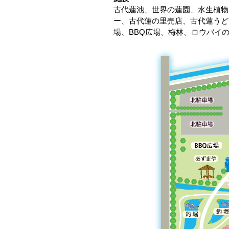
古代蓮池、世界の蓮園、水生植物
ー、古代蓮の里売店、古代蓮うど
場、BBQ広場、梅林、ロウバイ