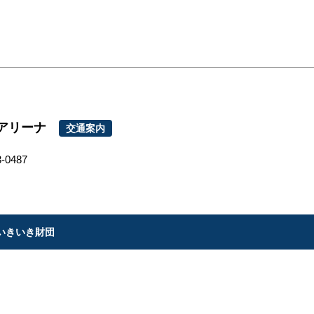
、
ンアリーナ
交通案内
0487
いきいき財団