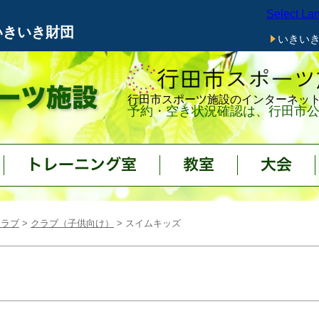
Select La
メニューをスキップします
いきいき財団
いきい
行田市スポーツ施設のインターネッ
予約・空き状況確認は、行田市公
トレーニング室
教室
大会
クラブ
>
クラブ（子供向け）
> スイムキッズ