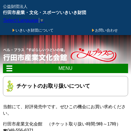
メニューをスキップします
公益財団法人
行田市産業・文化・スポーツいきいき財団
Select Language
▼
いきいき財団について
お問い合わせ
MENU
チケットのお取り扱いについて
当館にて、好評発売中です。ぜひこの機会にお買い求めくださ
い。
行田市産業文化会館 （チケット取り扱い時間:9時～17時）
☎048-556-6371