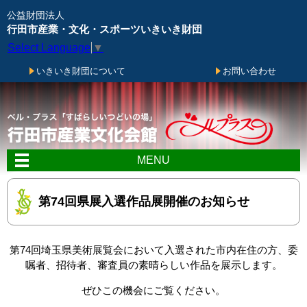
メニューをスキップします
公益財団法人
行田市産業・文化・スポーツいきいき財団
Select Language
▼
いきいき財団について
お問い合わせ
MENU
第74回県展入選作品展開催のお知らせ
第74回埼玉県美術展覧会において入選された市内在住の方、委
嘱者、招待者、審査員の素晴らしい作品を展示します。
ぜひこの機会にご覧ください。