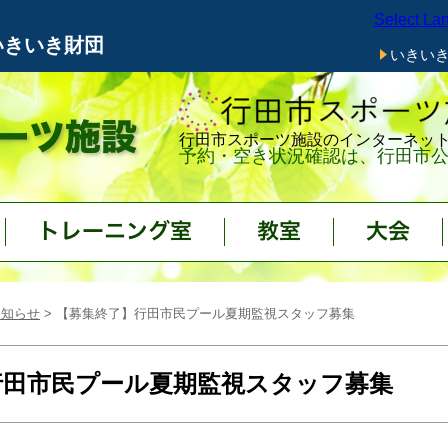
Select La
メニューをスキップします
いきいき財団
いきい
行田市スポーツ施設のインターネッ
予約・空き状況確認は、行田市公
トレーニング室
教室
大会
お知らせ
> 【募集終了】行田市民プール夏期監視スタッフ募集
行田市民プール夏期監視スタッフ募集